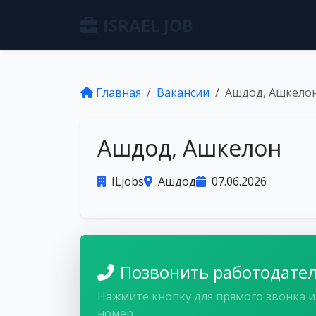
ISRAEL JOB
Главная
Вакансии
Ашдод, Ашкело
Ашдод, Ашкелон
ILjobs
Ашдод
07.06.2026
Позвонить работодате
Нажмите кнопку для прямого звонка и
номер