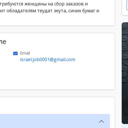
требуются женщины на сбор заказов и
т обладателям теудат зеута, синих бумаг и
ле
Email
israel.job0001@gmail.com
ы