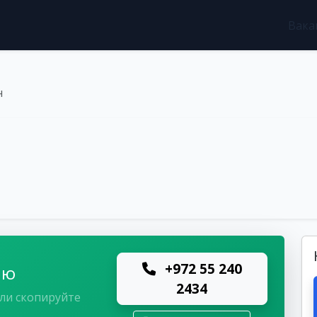
Вака
н
+972 55 240
лю
2434
ли скопируйте