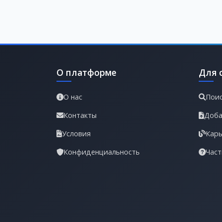
О платформе
Для 
О нас
Поис
Контакты
Доба
Условия
Карь
Конфиденциальность
Част