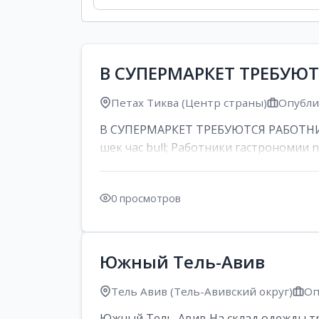
В СУПЕРМАРКЕТ ТРЕБУЮ
Петах Тиква (Центр страны)
Опублик
В СУПЕРМАРКЕТ ТРЕБУЮТСЯ РАБОТНИК
шек час bull; Работники гастрономии nd
0 просмотров
Южный Тель-Авив
Тель Авив (Тель-Авивский округ)
Оп
Южный Тель-Авив На склад одежды тре