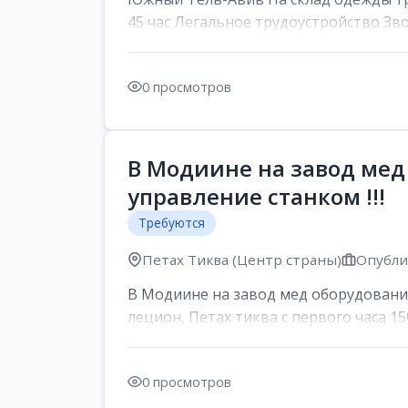
45 час Легальное трудоустройство Зв
0 просмотров
В Модиине на завод мед
управление станком !!!
Требуются
Петах Тиква (Центр страны)
Опублик
В Модиине на завод мед оборудования
лецион, Петах тиква с первого часа 150
0 просмотров