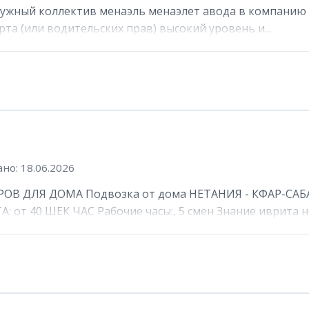
ружный коллектив менаэль менаэлет авода в компанию 
та (или водительских прав) высокий уровень и...
но: 18.06.2026
ОВ ДЛЯ ДОМА Подвозка от дома НЕТАНИЯ - КФАР-САБА
от 40 ШЕК ЧАС Рабочие часы:, 5 смен Знание иврита не 