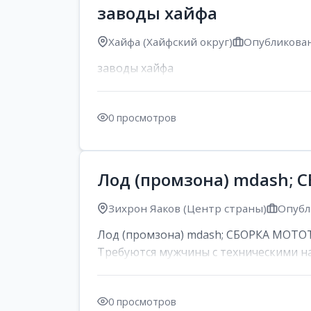
заводы хайфа
Хайфа (Хайфский округ)
Опубликован
заводы хайфа
0 просмотров
Лод (промзона) mdash;
Зихрон Яаков (Центр страны)
Опубл
Лод (промзона) mdash; СБОРКА МОТОТЕХ
Требуются мужчины с техническими на
0 просмотров