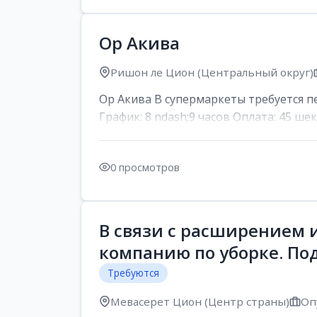
Ор Акива
Ришон ле Цион (Центральный округ)
Ор Акива В супермаркеты требуется пер
График: 8 ndash;9 часов Оплата: 45 шек
0 просмотров
В связи с расширением 
компанию по уборке. По
Требуются
Мевасерет Цион (Центр страны)
Оп