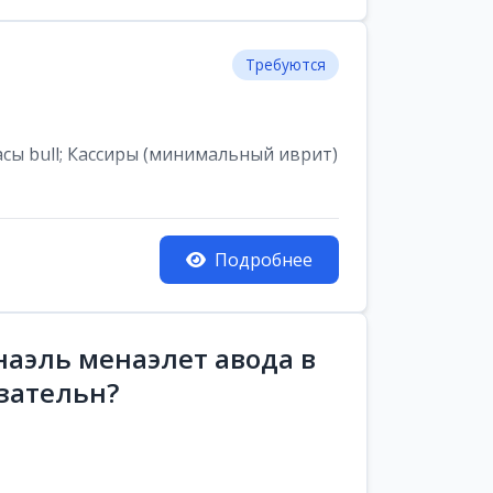
Требуются
асы bull; Кассиры (минимальный иврит)
Подробнее
аэль менаэлет авода в
зательн?