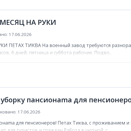
 МЕСЯЦ НА РУКИ
но: 17.06.2026
И ПЕТАХ ТИКВА На военный завод требуются разнораб
сов, 6 дней, пятница и суббота рабочие. Подво...
 уборку пансионama для пенсионеро
овано: 17.06.2026
онama для пенсионеров! Петах Тиква, с проживанием и 
ит для туристов и граждан Работа в уютной, с...