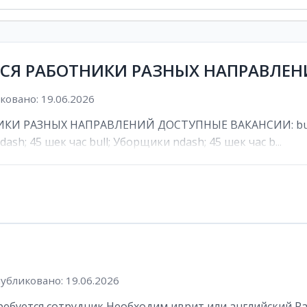
ТСЯ РАБОТНИКИ РАЗНЫХ НАПРАВЛЕ
овано: 19.06.2026
И РАЗНЫХ НАПРАВЛЕНИЙ ДОСТУПНЫЕ ВАКАНСИИ: bull; К
ash; 45 шек час bull; Уборщики ndash; 45 шек час b...
убликовано: 19.06.2026
буется сотрудник Необходим иврит или английский Рабоч