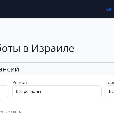
Вак
боты в Израиле
ансий
Регион:
Гор