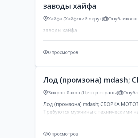
заводы хайфа
Хайфа (Хайфский округ)
Опубликован
заводы хайфа
0 просмотров
Лод (промзона) mdash;
Зихрон Яаков (Центр страны)
Опубл
Лод (промзона) mdash; СБОРКА МОТОТЕХ
Требуются мужчины с техническими на
0 просмотров