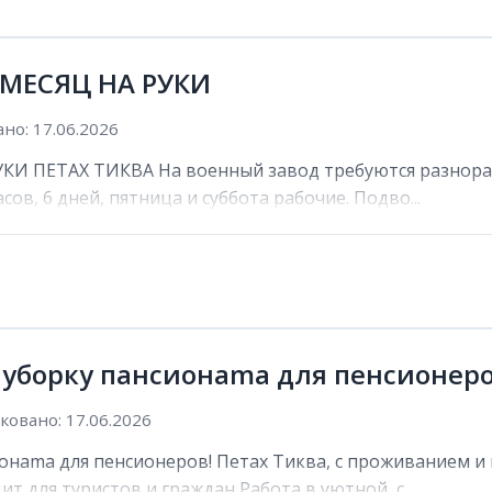
 МЕСЯЦ НА РУКИ
но: 17.06.2026
И ПЕТАХ ТИКВА На военный завод требуются разнораб
сов, 6 дней, пятница и суббота рабочие. Подво...
 уборку пансионama для пенсионеро
овано: 17.06.2026
онama для пенсионеров! Петах Тиква, с проживанием и 
ит для туристов и граждан Работа в уютной, с...