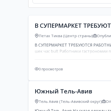
В СУПЕРМАРКЕТ ТРЕБУЮ
Петах Тиква (Центр страны)
Опублик
В СУПЕРМАРКЕТ ТРЕБУЮТСЯ РАБОТНИК
шек час bull; Работники гастрономии nd
0 просмотров
Южный Тель-Авив
Тель Авив (Тель-Авивский округ)
Оп
Южный Тель-Авив На склад одежды тре