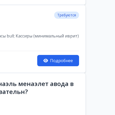
Требуются
асы bull; Кассиры (минимальный иврит)
Подробнее
аэль менаэлет авода в
зательн?