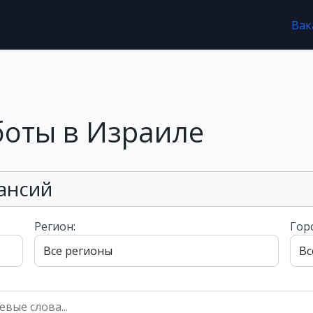
Вак
боты в Израиле
ансий
Регион:
Гор