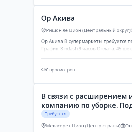
Ор Акива
Ришон ле Цион (Центральный округ)
Ор Акива В супермаркеты требуется пер
График: 8 ndash;9 часов Оплата: 45 шек
0 просмотров
В связи с расширением 
компанию по уборке. По
Требуются
Мевасерет Цион (Центр страны)
Оп