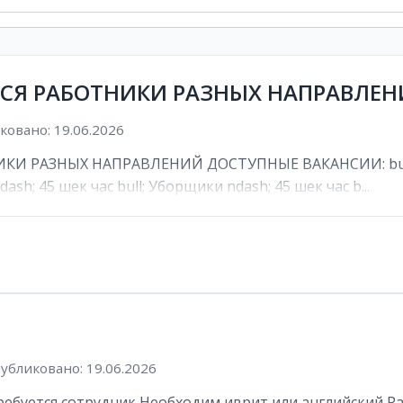
ТСЯ РАБОТНИКИ РАЗНЫХ НАПРАВЛЕ
овано: 19.06.2026
И РАЗНЫХ НАПРАВЛЕНИЙ ДОСТУПНЫЕ ВАКАНСИИ: bull; К
ash; 45 шек час bull; Уборщики ndash; 45 шек час b...
убликовано: 19.06.2026
буется сотрудник Необходим иврит или английский Рабоч