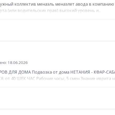
ружный коллектив менаэль менаэлет авода в компанию 
та (или водительских прав) высокий уровень и...
но: 18.06.2026
ОВ ДЛЯ ДОМА Подвозка от дома НЕТАНИЯ - КФАР-САБА
от 40 ШЕК ЧАС Рабочие часы:, 5 смен Знание иврита не 