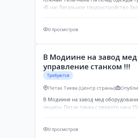
45 час Легальное трудоустройство Зв
0 просмотров
В Модиине на завод мед
управление станком !!!
Требуются
Петах Тиква (Центр страны)
Опублик
В Модиине на завод мед оборудования
лецион, Петах тиква с первого часа 150
0 просмотров