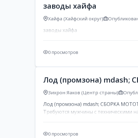
заводы хайфа
Хайфа (Хайфский округ)
Опубликован
заводы хайфа
0 просмотров
Лод (промзона) mdash;
Зихрон Яаков (Центр страны)
Опубл
Лод (промзона) mdash; СБОРКА МОТОТЕХ
Требуются мужчины с техническими на
0 просмотров