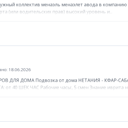
ружный коллектив менаэль менаэлет авода в компанию 
та (или водительских прав) высокий уровень и...
но: 18.06.2026
ОВ ДЛЯ ДОМА Подвозка от дома НЕТАНИЯ - КФАР-САБА
от 40 ШЕК ЧАС Рабочие часы:, 5 смен Знание иврита не 