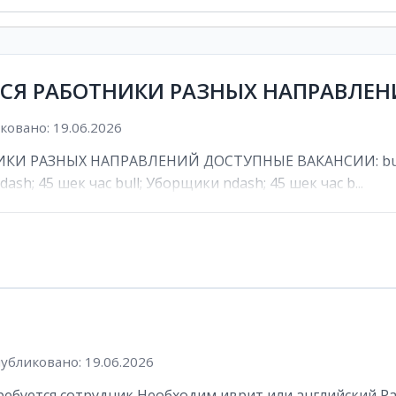
ТСЯ РАБОТНИКИ РАЗНЫХ НАПРАВЛЕ
овано: 19.06.2026
И РАЗНЫХ НАПРАВЛЕНИЙ ДОСТУПНЫЕ ВАКАНСИИ: bull; К
ash; 45 шек час bull; Уборщики ndash; 45 шек час b...
убликовано: 19.06.2026
буется сотрудник Необходим иврит или английский Рабоч