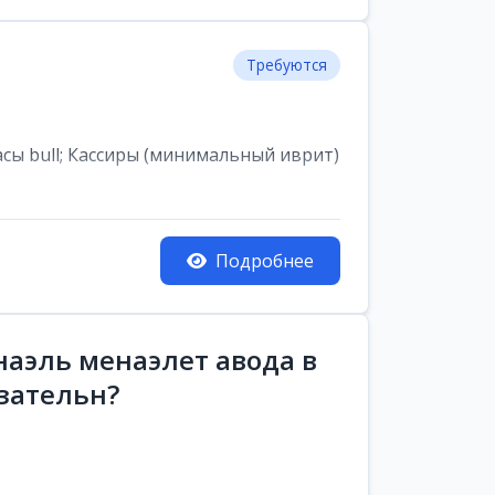
Требуются
асы bull; Кассиры (минимальный иврит)
Подробнее
аэль менаэлет авода в
зательн?