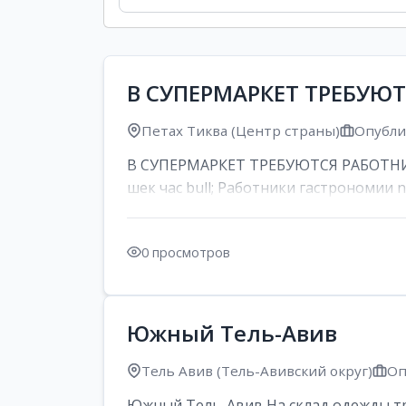
В СУПЕРМАРКЕТ ТРЕБУЮ
Петах Тиква (Центр страны)
Опублик
В СУПЕРМАРКЕТ ТРЕБУЮТСЯ РАБОТНИК
шек час bull; Работники гастрономии nd
0 просмотров
Южный Тель-Авив
Тель Авив (Тель-Авивский округ)
Оп
Южный Тель-Авив На склад одежды тре