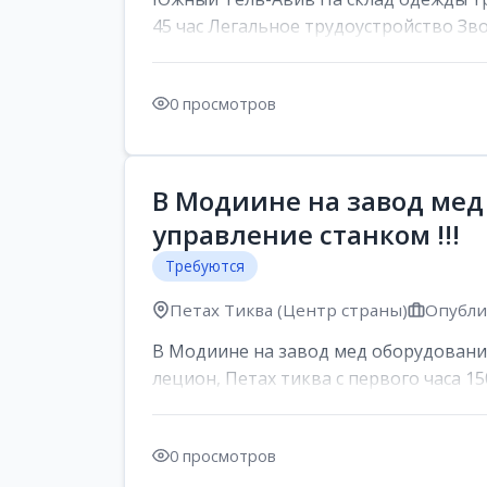
45 час Легальное трудоустройство Зв
0 просмотров
В Модиине на завод мед
управление станком !!!
Требуются
Петах Тиква (Центр страны)
Опублик
В Модиине на завод мед оборудования
лецион, Петах тиква с первого часа 150
0 просмотров