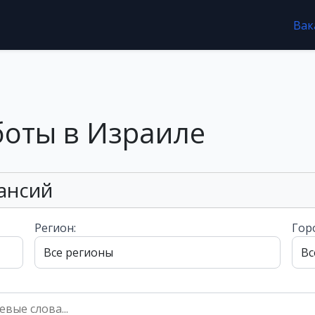
Вак
боты в Израиле
ансий
Регион:
Гор