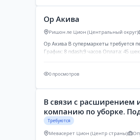
Ор Акива
Ришон ле Цион (Центральный округ)
Ор Акива В супермаркеты требуется пер
График: 8 ndash;9 часов Оплата: 45 шек
0 просмотров
В связи с расширением 
компанию по уборке. По
Требуются
Мевасерет Цион (Центр страны)
Оп