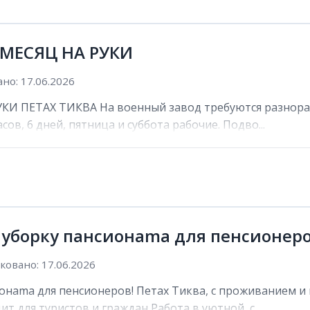
 МЕСЯЦ НА РУКИ
но: 17.06.2026
И ПЕТАХ ТИКВА На военный завод требуются разнораб
сов, 6 дней, пятница и суббота рабочие. Подво...
 уборку пансионama для пенсионеро
овано: 17.06.2026
онama для пенсионеров! Петах Тиква, с проживанием и 
ит для туристов и граждан Работа в уютной, с...