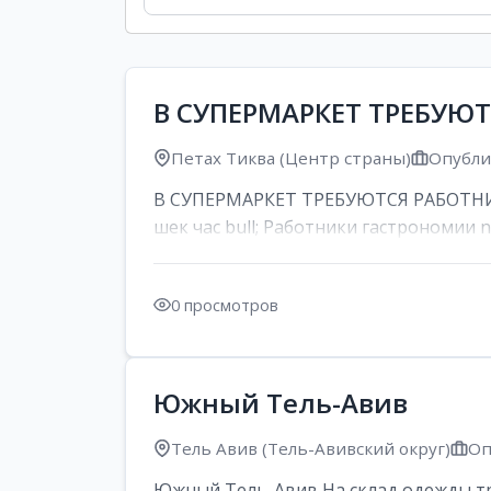
В СУПЕРМАРКЕТ ТРЕБУЮ
Петах Тиква (Центр страны)
Опублик
В СУПЕРМАРКЕТ ТРЕБУЮТСЯ РАБОТНИК
шек час bull; Работники гастрономии nd
0 просмотров
Южный Тель-Авив
Тель Авив (Тель-Авивский округ)
Оп
Южный Тель-Авив На склад одежды тре