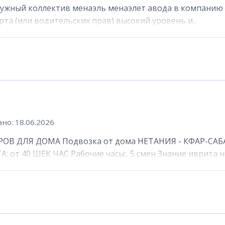
ружный коллектив менаэль менаэлет авода в компанию 
та (или водительских прав) высокий уровень и...
но: 18.06.2026
ОВ ДЛЯ ДОМА Подвозка от дома НЕТАНИЯ - КФАР-САБА
от 40 ШЕК ЧАС Рабочие часы:, 5 смен Знание иврита не 