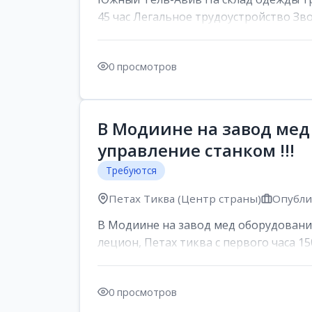
45 час Легальное трудоустройство Зв
0 просмотров
В Модиине на завод мед
управление станком !!!
Требуются
Петах Тиква (Центр страны)
Опублик
В Модиине на завод мед оборудования
лецион, Петах тиква с первого часа 150
0 просмотров