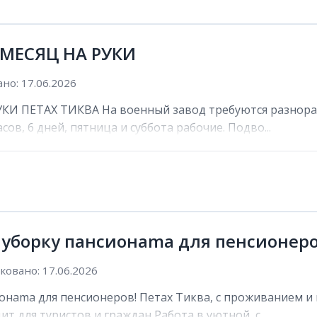
 МЕСЯЦ НА РУКИ
но: 17.06.2026
И ПЕТАХ ТИКВА На военный завод требуются разнораб
сов, 6 дней, пятница и суббота рабочие. Подво...
 уборку пансионama для пенсионеро
овано: 17.06.2026
онama для пенсионеров! Петах Тиква, с проживанием и 
ит для туристов и граждан Работа в уютной, с...