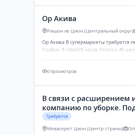
Ор Акива
Ришон ле Цион (Центральный округ)
Ор Акива В супермаркеты требуется пер
График: 8 ndash;9 часов Оплата: 45 шек
0 просмотров
В связи с расширением 
компанию по уборке. По
Требуются
Мевасерет Цион (Центр страны)
Оп