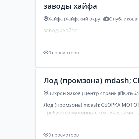
заводы хайфа
Хайфа (Хайфский округ)
Опубликован
заводы хайфа
0 просмотров
Лод (промзона) mdash;
Зихрон Яаков (Центр страны)
Опубл
Лод (промзона) mdash; СБОРКА МОТОТЕХ
Требуются мужчины с техническими на
0 просмотров