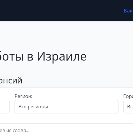
Вак
боты в Израиле
ансий
Регион:
Гор