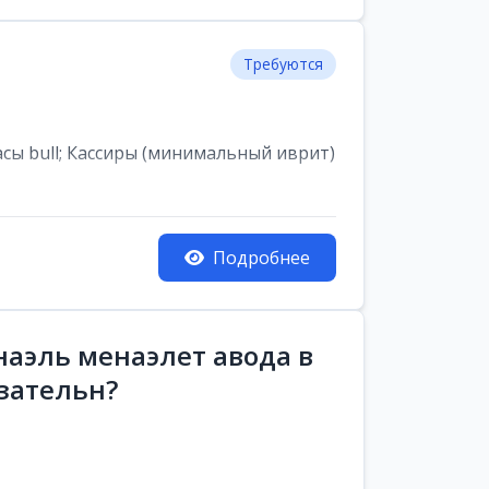
Требуются
асы bull; Кассиры (минимальный иврит)
Подробнее
аэль менаэлет авода в
зательн?