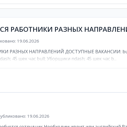
ТСЯ РАБОТНИКИ РАЗНЫХ НАПРАВЛЕ
овано: 19.06.2026
И РАЗНЫХ НАПРАВЛЕНИЙ ДОСТУПНЫЕ ВАКАНСИИ: bull; К
ash; 45 шек час bull; Уборщики ndash; 45 шек час b...
убликовано: 19.06.2026
буется сотрудник Необходим иврит или английский Рабоч