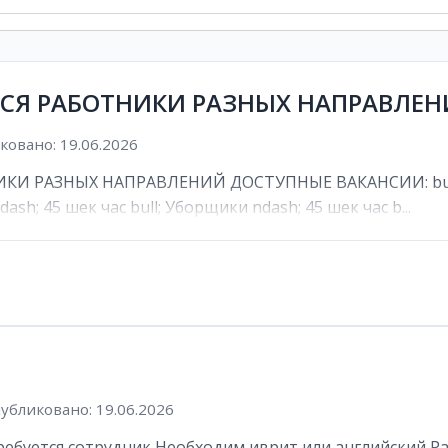
ТСЯ РАБОТНИКИ РАЗНЫХ НАПРАВЛЕ
овано: 19.06.2026
И РАЗНЫХ НАПРАВЛЕНИЙ ДОСТУПНЫЕ ВАКАНСИИ: bull; К
ash; 45 шек час bull; Уборщики ndash; 45 шек час b...
убликовано: 19.06.2026
буется сотрудник Необходим иврит или английский Рабоч