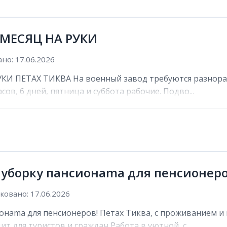
 МЕСЯЦ НА РУКИ
но: 17.06.2026
И ПЕТАХ ТИКВА На военный завод требуются разнораб
сов, 6 дней, пятница и суббота рабочие. Подво...
 уборку пансионama для пенсионеро
овано: 17.06.2026
онama для пенсионеров! Петах Тиква, с проживанием и 
ит для туристов и граждан Работа в уютной, с...