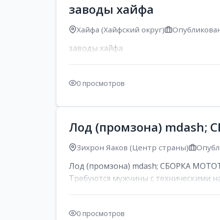
заводы хайфа
Хайфа (Хайфский округ)
Опубликован
заводы хайфа
0 просмотров
Лод (промзона) mdash;
Зихрон Яаков (Центр страны)
Опубл
Лод (промзона) mdash; СБОРКА МОТОТЕХ
Требуются мужчины с техническими на
0 просмотров