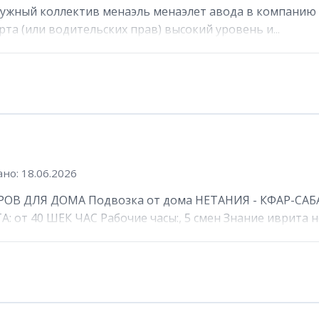
ружный коллектив менаэль менаэлет авода в компанию 
та (или водительских прав) высокий уровень и...
но: 18.06.2026
ОВ ДЛЯ ДОМА Подвозка от дома НЕТАНИЯ - КФАР-САБА
от 40 ШЕК ЧАС Рабочие часы:, 5 смен Знание иврита не 