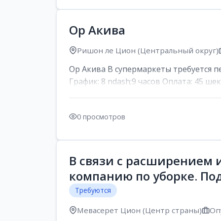
Ор Акива
Ришон ле Цион (Центральный округ)
Ор Акива В супермаркеты требуется пер
График: 8 ndash;9 часов Оплата: 45 шек
0 просмотров
В связи с расширением 
компанию по уборке. По
Требуются
Мевасерет Цион (Центр страны)
Оп