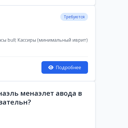
Требуются
асы bull; Кассиры (минимальный иврит)
Подробнее
аэль менаэлет авода в
зательн?