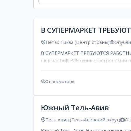
В СУПЕРМАРКЕТ ТРЕБУЮ
Петах Тиква (Центр страны)
Опублик
В СУПЕРМАРКЕТ ТРЕБУЮТСЯ РАБОТНИК
шек час bull; Работники гастрономии nd
0 просмотров
Южный Тель-Авив
Тель Авив (Тель-Авивский округ)
Оп
Южный Тель-Авив На склад одежды тре