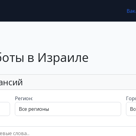
Вак
боты в Израиле
ансий
Регион:
Гор