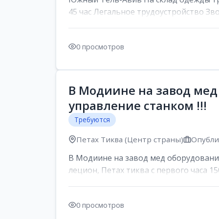
45 час Легальное трудоустройство Зв
0 просмотров
В Модиине на завод мед
управление станком !!!
Требуются
Петах Тиква (Центр страны)
Опублик
В Модиине на завод мед оборудования
лецион, Петах тиква с первого часа 150
0 просмотров