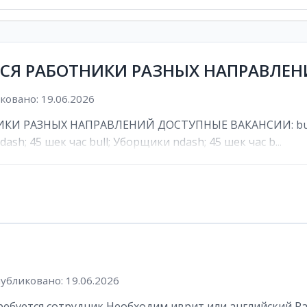
ТСЯ РАБОТНИКИ РАЗНЫХ НАПРАВЛЕ
овано: 19.06.2026
И РАЗНЫХ НАПРАВЛЕНИЙ ДОСТУПНЫЕ ВАКАНСИИ: bull; К
ash; 45 шек час bull; Уборщики ndash; 45 шек час b...
убликовано: 19.06.2026
буется сотрудник Необходим иврит или английский Рабоч