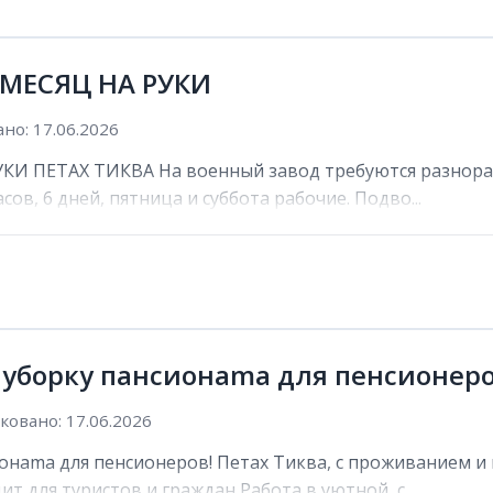
 МЕСЯЦ НА РУКИ
но: 17.06.2026
И ПЕТАХ ТИКВА На военный завод требуются разнораб
сов, 6 дней, пятница и суббота рабочие. Подво...
 уборку пансионama для пенсионеро
овано: 17.06.2026
онama для пенсионеров! Петах Тиква, с проживанием и 
ит для туристов и граждан Работа в уютной, с...