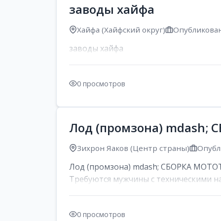
заводы хайфа
Хайфа (Хайфский округ)
Опубликован
заводы хайфа
0 просмотров
Лод (промзона) mdash;
Зихрон Яаков (Центр страны)
Опубл
Лод (промзона) mdash; СБОРКА МОТОТЕХ
Требуются мужчины с техническими на
0 просмотров