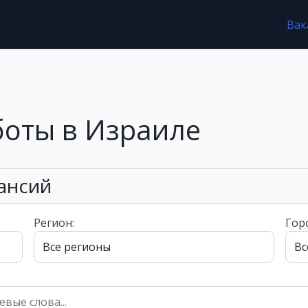
Вак
боты в Израиле
ансий
Регион:
Гор