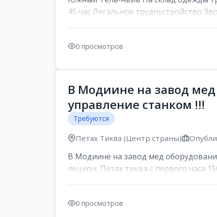
45 час Легальное трудоустройство Зв
0 просмотров
В Модиине на завод мед
управление станком !!!
Требуются
Петах Тиква (Центр страны)
Опублик
В Модиине на завод мед оборудования
лецион, Петах тиква с первого часа 150
0 просмотров