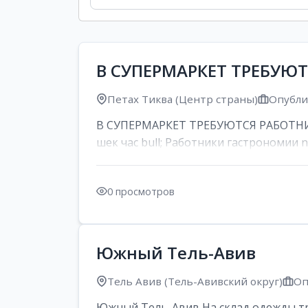
В СУПЕРМАРКЕТ ТРЕБУЮ
Петах Тиква (Центр страны)
Опублик
В СУПЕРМАРКЕТ ТРЕБУЮТСЯ РАБОТНИК
шек час bull; Работники гастрономии nd
0 просмотров
Южный Тель-Авив
Тель Авив (Тель-Авивский округ)
Оп
Южный Тель-Авив На склад одежды тре