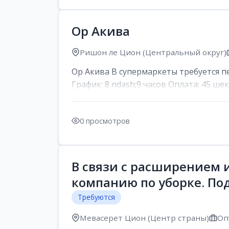
Ор Акива
Ришон ле Цион (Центральный округ)
Ор Акива В супермаркеты требуется пер
График: 8 ndash;9 часов Оплата: 45 шек
0 просмотров
В связи с расширением 
компанию по уборке. По
Требуются
Мевасерет Цион (Центр страны)
Оп