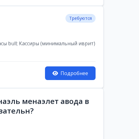
Требуются
асы bull; Кассиры (минимальный иврит)
Подробнее
аэль менаэлет авода в
зательн?