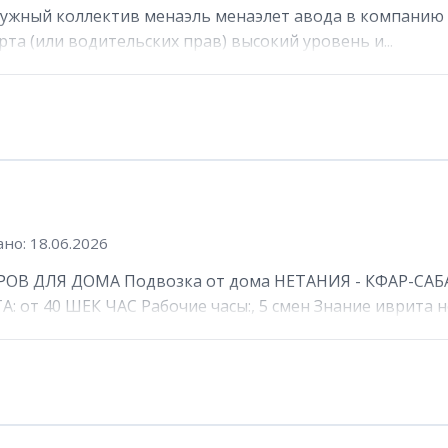
ружный коллектив менаэль менаэлет авода в компанию 
та (или водительских прав) высокий уровень и...
но: 18.06.2026
ОВ ДЛЯ ДОМА Подвозка от дома НЕТАНИЯ - КФАР-САБА
от 40 ШЕК ЧАС Рабочие часы:, 5 смен Знание иврита не 