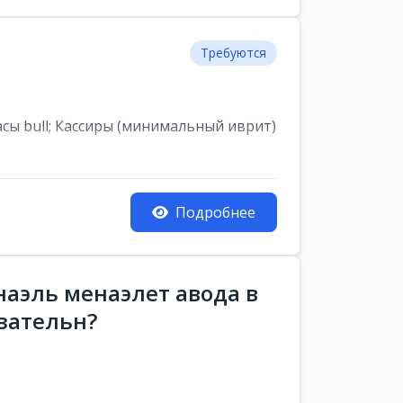
Требуются
асы bull; Кассиры (минимальный иврит)
Подробнее
аэль менаэлет авода в
зательн?