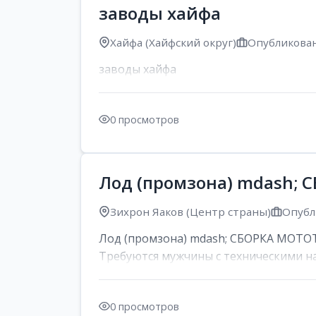
заводы хайфа
Хайфа (Хайфский округ)
Опубликован
заводы хайфа
0 просмотров
Лод (промзона) mdash;
Зихрон Яаков (Центр страны)
Опубл
Лод (промзона) mdash; СБОРКА МОТОТЕХ
Требуются мужчины с техническими на
0 просмотров