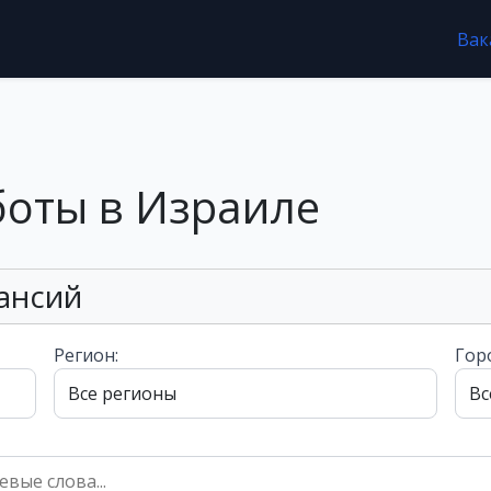
Вак
боты в Израиле
ансий
Регион:
Гор