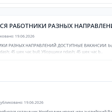
ТСЯ РАБОТНИКИ РАЗНЫХ НАПРАВЛЕ
овано: 19.06.2026
И РАЗНЫХ НАПРАВЛЕНИЙ ДОСТУПНЫЕ ВАКАНСИИ: bull; К
ash; 45 шек час bull; Уборщики ndash; 45 шек час b...
убликовано: 19.06.2026
буется сотрудник Необходим иврит или английский Рабоч