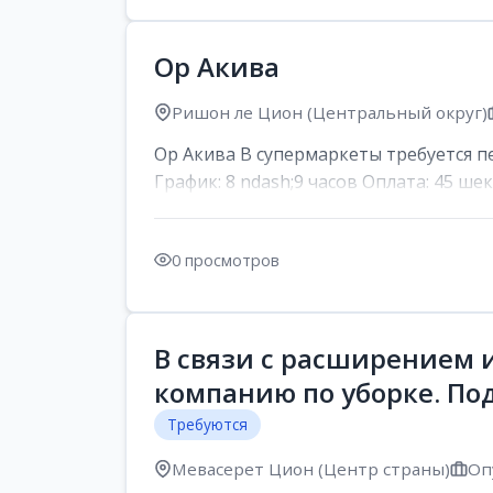
Ор Акива
Ришон ле Цион (Центральный округ)
Ор Акива В супермаркеты требуется пер
График: 8 ndash;9 часов Оплата: 45 шек
0 просмотров
В связи с расширением 
компанию по уборке. По
Требуются
Мевасерет Цион (Центр страны)
Оп