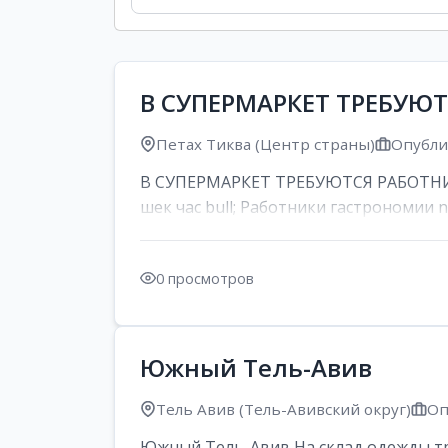
В СУПЕРМАРКЕТ ТРЕБУЮ
Петах Тиква (Центр страны)
Опублик
В СУПЕРМАРКЕТ ТРЕБУЮТСЯ РАБОТНИК
шек час bull; Работники гастрономии nd
0 просмотров
Южный Тель-Авив
Тель Авив (Тель-Авивский округ)
Оп
Южный Тель-Авив На склад одежды тре