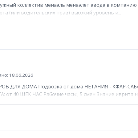
ружный коллектив менаэль менаэлет авода в компанию 
та (или водительских прав) высокий уровень и...
но: 18.06.2026
ОВ ДЛЯ ДОМА Подвозка от дома НЕТАНИЯ - КФАР-САБА
от 40 ШЕК ЧАС Рабочие часы:, 5 смен Знание иврита не 