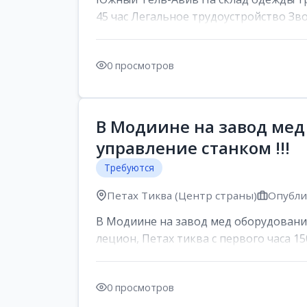
45 час Легальное трудоустройство Зв
0 просмотров
В Модиине на завод мед
управление станком !!!
Требуются
Петах Тиква (Центр страны)
Опублик
В Модиине на завод мед оборудования
лецион, Петах тиква с первого часа 150
0 просмотров