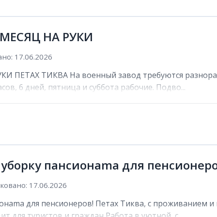
 МЕСЯЦ НА РУКИ
но: 17.06.2026
И ПЕТАХ ТИКВА На военный завод требуются разнораб
сов, 6 дней, пятница и суббота рабочие. Подво...
 уборку пансионama для пенсионеро
овано: 17.06.2026
онama для пенсионеров! Петах Тиква, с проживанием и 
ит для туристов и граждан Работа в уютной, с...