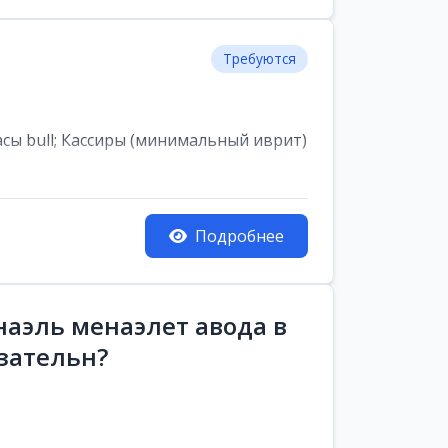
Требуются
асы bull; Кассиры (минимальный иврит)
Подробнее
аэль менаэлет авода в
зательн?