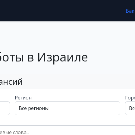
Вак
боты в Израиле
ансий
Регион:
Гор