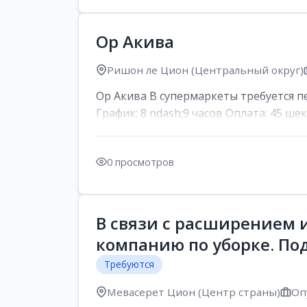
Ор Акива
Ришон ле Цион (Центральный округ)
Ор Акива В супермаркеты требуется пер
График: 8 ndash;9 часов Оплата: 45 шек
0 просмотров
В связи с расширением 
компанию по уборке. По
Требуются
Мевасерет Цион (Центр страны)
Оп