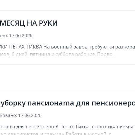
 МЕСЯЦ НА РУКИ
но: 17.06.2026
И ПЕТАХ ТИКВА На военный завод требуются разнораб
сов, 6 дней, пятница и суббота рабочие. Подво...
 уборку пансионama для пенсионеро
овано: 17.06.2026
онama для пенсионеров! Петах Тиква, с проживанием и 
ит для туристов и граждан Работа в уютной, с...