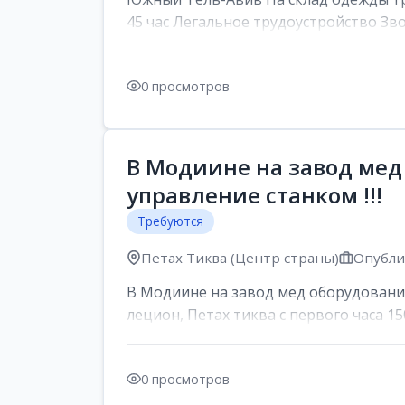
45 час Легальное трудоустройство Зв
0 просмотров
В Модиине на завод мед
управление станком !!!
Требуются
Петах Тиква (Центр страны)
Опублик
В Модиине на завод мед оборудования
лецион, Петах тиква с первого часа 150
0 просмотров