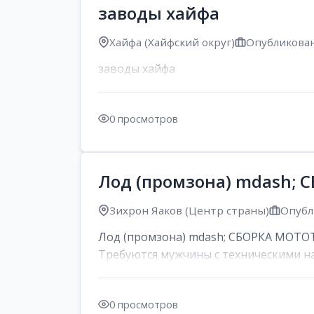
заводы хайфа
Хайфа (Хайфский округ)
Опубликован
заводы хайфа
0 просмотров
Лод (промзона) mdash;
Зихрон Яаков (Центр страны)
Опубл
Лод (промзона) mdash; СБОРКА МОТОТЕХ
Требуются мужчины с техническими на
0 просмотров