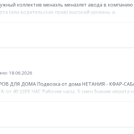
ружный коллектив менаэль менаэлет авода в компанию 
та (или водительских прав) высокий уровень и...
но: 18.06.2026
ОВ ДЛЯ ДОМА Подвозка от дома НЕТАНИЯ - КФАР-САБА
от 40 ШЕК ЧАС Рабочие часы:, 5 смен Знание иврита не 