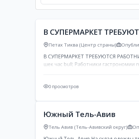
В СУПЕРМАРКЕТ ТРЕБУЮ
Петах Тиква (Центр страны)
Опублик
В СУПЕРМАРКЕТ ТРЕБУЮТСЯ РАБОТНИК
шек час bull; Работники гастрономии nd
0 просмотров
Южный Тель-Авив
Тель Авив (Тель-Авивский округ)
Оп
Южный Тель-Авив На склад одежды тре