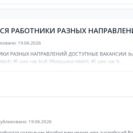
ТСЯ РАБОТНИКИ РАЗНЫХ НАПРАВЛЕ
овано: 19.06.2026
И РАЗНЫХ НАПРАВЛЕНИЙ ДОСТУПНЫЕ ВАКАНСИИ: bull; К
ash; 45 шек час bull; Уборщики ndash; 45 шек час b...
убликовано: 19.06.2026
буется сотрудник Необходим иврит или английский Рабоч