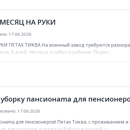
 МЕСЯЦ НА РУКИ
но: 17.06.2026
И ПЕТАХ ТИКВА На военный завод требуются разнораб
сов, 6 дней, пятница и суббота рабочие. Подво...
 уборку пансионama для пенсионеро
овано: 17.06.2026
онama для пенсионеров! Петах Тиква, с проживанием и 
ит для туристов и граждан Работа в уютной, с...