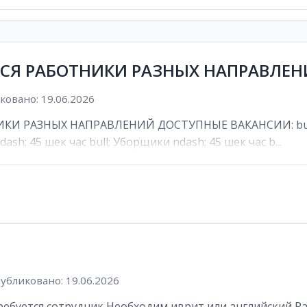
ТСЯ РАБОТНИКИ РАЗНЫХ НАПРАВЛЕ
овано: 19.06.2026
И РАЗНЫХ НАПРАВЛЕНИЙ ДОСТУПНЫЕ ВАКАНСИИ: bull; К
ash; 45 шек час bull; Уборщики ndash; 45 шек час b...
убликовано: 19.06.2026
буется сотрудник Необходим иврит или английский Рабоч