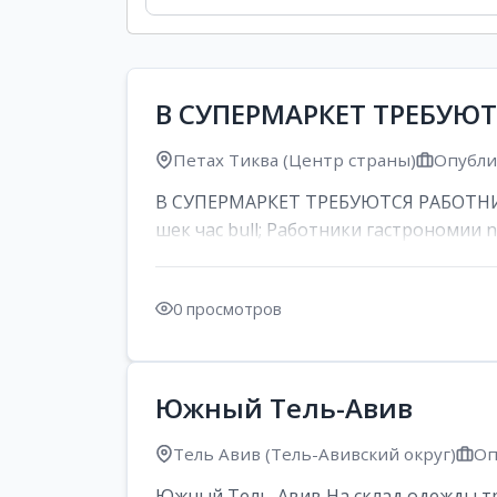
В СУПЕРМАРКЕТ ТРЕБУЮ
Петах Тиква (Центр страны)
Опублик
В СУПЕРМАРКЕТ ТРЕБУЮТСЯ РАБОТНИК
шек час bull; Работники гастрономии nd
0 просмотров
Южный Тель-Авив
Тель Авив (Тель-Авивский округ)
Оп
Южный Тель-Авив На склад одежды тре