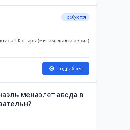
Требуются
асы bull; Кассиры (минимальный иврит)
Подробнее
аэль менаэлет авода в
зательн?