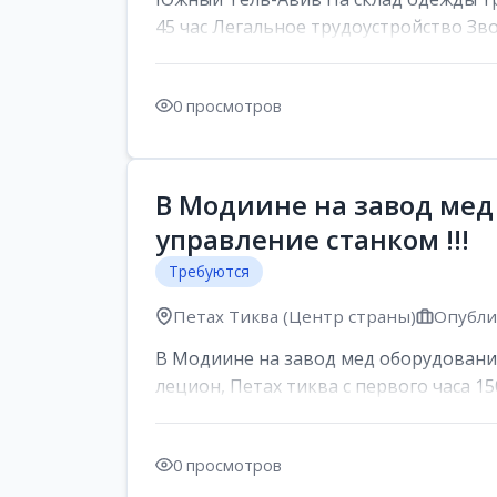
45 час Легальное трудоустройство Зв
0 просмотров
В Модиине на завод мед
управление станком !!!
Требуются
Петах Тиква (Центр страны)
Опублик
В Модиине на завод мед оборудования
лецион, Петах тиква с первого часа 150
0 просмотров