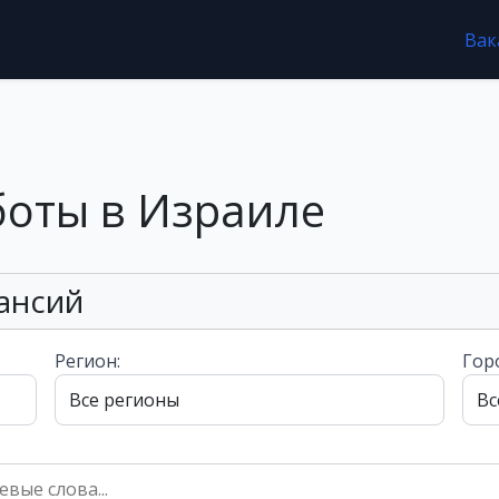
Вак
боты в Израиле
ансий
Регион:
Гор