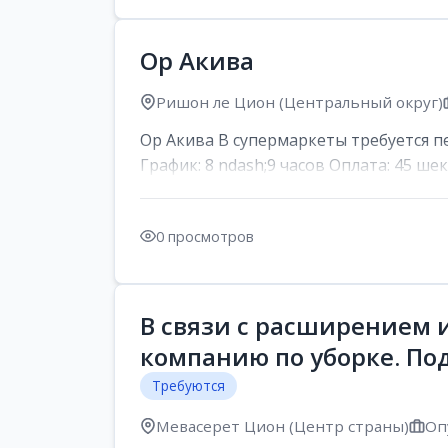
Ор Акива
Ришон ле Цион (Центральный округ)
Ор Акива В супермаркеты требуется пер
График: 8 ndash;9 часов Оплата: 45 шек
0 просмотров
В связи с расширением 
компанию по уборке. По
Требуются
Мевасерет Цион (Центр страны)
Оп