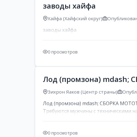
заводы хайфа
Хайфа (Хайфский округ)
Опубликован
заводы хайфа
0 просмотров
Лод (промзона) mdash;
Зихрон Яаков (Центр страны)
Опубл
Лод (промзона) mdash; СБОРКА МОТОТЕХ
Требуются мужчины с техническими на
0 просмотров