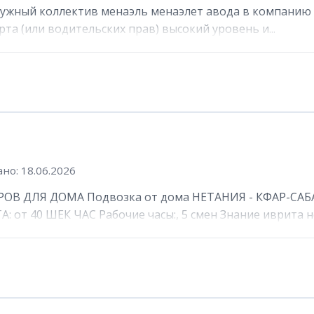
ружный коллектив менаэль менаэлет авода в компанию 
та (или водительских прав) высокий уровень и...
но: 18.06.2026
ОВ ДЛЯ ДОМА Подвозка от дома НЕТАНИЯ - КФАР-САБА
от 40 ШЕК ЧАС Рабочие часы:, 5 смен Знание иврита не 